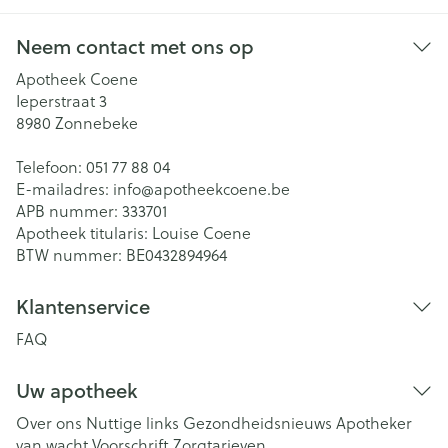
Neem contact met ons op
Apotheek Coene
Ieperstraat 3
8980
Zonnebeke
Telefoon:
051 77 88 04
E-mailadres:
info@
apotheekcoene.be
APB nummer:
333701
Apotheek titularis:
Louise Coene
BTW nummer:
BE0432894964
Klantenservice
FAQ
Uw apotheek
Over ons
Nuttige links
Gezondheidsnieuws
Apotheker
van wacht
Voorschrift
Zorgtarieven