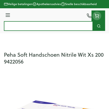
Ga naar de inhoud
Veilige betalingen
Apothekersadvies
Snelle beschikbaarheid
Menu
Zoek
Product, merk, categorie...
Peha Soft Handschoen Nitrile Wit Xs 200
9422056