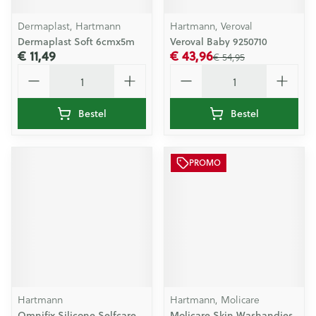
Dermaplast, Hartmann
Hartmann, Veroval
Dermaplast Soft 6cmx5m
Veroval Baby 9250710
€ 11,49
€ 43,96
€ 54,95
Aantal
Aantal
Bestel
Bestel
PROMO
Hartmann
Hartmann, Molicare
Omnifix Silicone Selfcare
Molicare Skin Washandjes