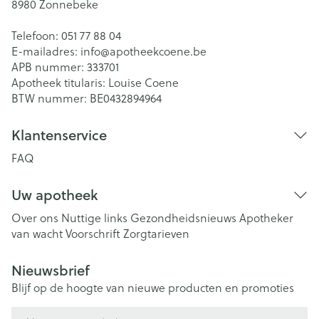
8980
Zonnebeke
Telefoon:
051 77 88 04
E-mailadres:
info@
apotheekcoene.be
APB nummer:
333701
Apotheek titularis:
Louise Coene
BTW nummer:
BE0432894964
Klantenservice
FAQ
Uw apotheek
Over ons
Nuttige links
Gezondheidsnieuws
Apotheker
van wacht
Voorschrift
Zorgtarieven
Nieuwsbrief
Blijf op de hoogte van nieuwe producten en promoties
E-mail adres