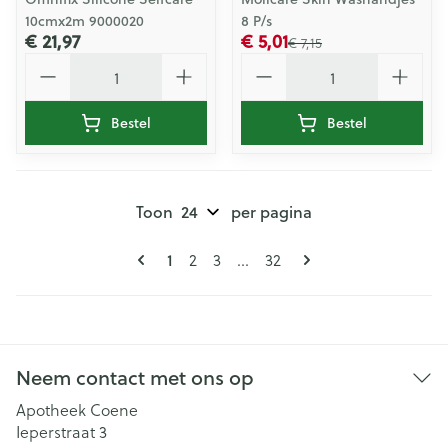
10cmx2m 9000020
8 P/s
€ 21,97
€ 5,01
€ 7,15
Aantal
Aantal
Bestel
Bestel
Toon
per pagina
Pagina's
U lees momenteel pagina
Pagina
Pagina
Pagina
1
2
3
...
32
Neem contact met ons op
Apotheek Coene
Ieperstraat 3