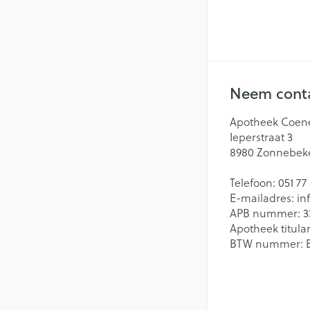
Neem conta
Apotheek Coen
Ieperstraat 3
8980
Zonnebek
Telefoon:
051 77
E-mailadres:
in
APB nummer:
3
Apotheek titular
BTW nummer: