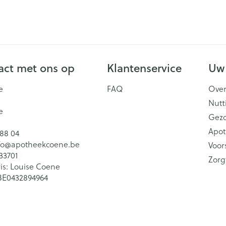
ct met ons op
Klantenservice
Uw
e
FAQ
Over
Nutt
e
Gez
Apot
 88 04
fo@
apotheekcoene.be
Voor
33701
Zorg
is:
Louise Coene
BE0432894964