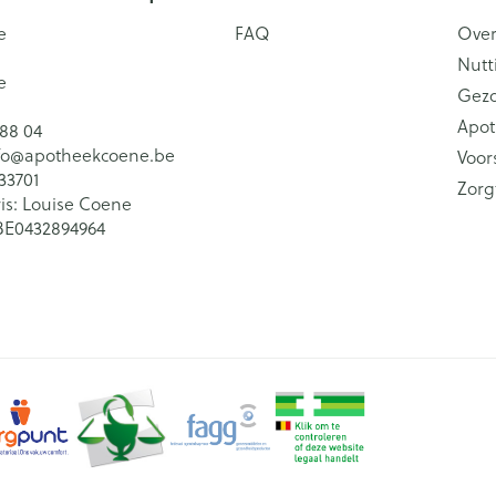
e
FAQ
Over
Nutt
e
Gez
Apot
 88 04
fo@
apotheekcoene.be
Voor
33701
Zorg
is:
Louise Coene
BE0432894964