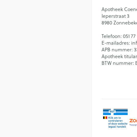
Apotheek Coen
Ieperstraat 3
8980
Zonnebek
Telefoon:
051 77
E-mailadres:
in
APB nummer:
3
Apotheek titular
BTW nummer: