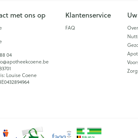
ct met ons op
Klantenservice
Uw
e
FAQ
Over
Nutt
e
Gez
Apot
 88 04
fo@
apotheekcoene.be
Voor
33701
Zorg
is:
Louise Coene
BE0432894964