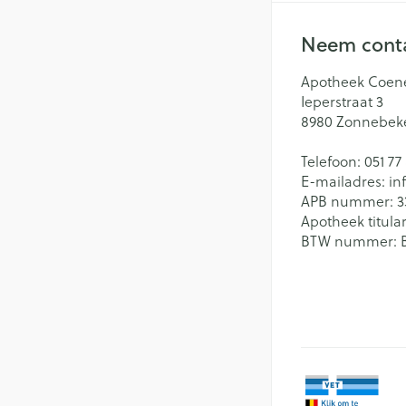
Neem conta
Apotheek Coen
Ieperstraat 3
8980
Zonnebek
Telefoon:
051 77
E-mailadres:
in
APB nummer:
3
Apotheek titular
BTW nummer: