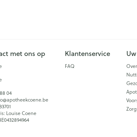
ct met ons op
Klantenservice
Uw
e
FAQ
Over
Nutt
e
Gez
Apot
 88 04
fo@
apotheekcoene.be
Voor
33701
Zorg
is:
Louise Coene
BE0432894964