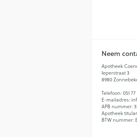
Neem conta
Apotheek Coen
Ieperstraat 3
8980
Zonnebek
Telefoon:
051 77
E-mailadres:
in
APB nummer:
3
Apotheek titular
BTW nummer: