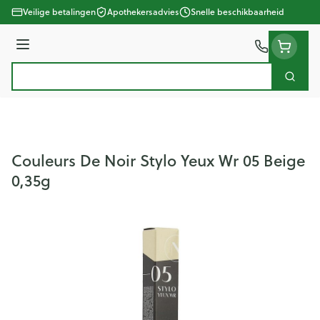
Ga naar de inhoud
Veilige betalingen
Apothekersadvies
Snelle beschikbaarheid
Menu
Zoek
Product, merk, categorie...
Couleurs De Noir Stylo Yeux Wr 05 Beige
0,35g