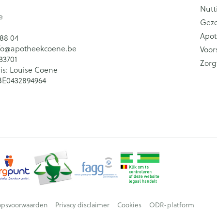
Nutt
e
Gez
Apot
 88 04
fo@
apotheekcoene.be
Voor
33701
Zorg
is:
Louise Coene
BE0432894964
opsvoorwaarden
Privacy disclaimer
Cookies
ODR-platform