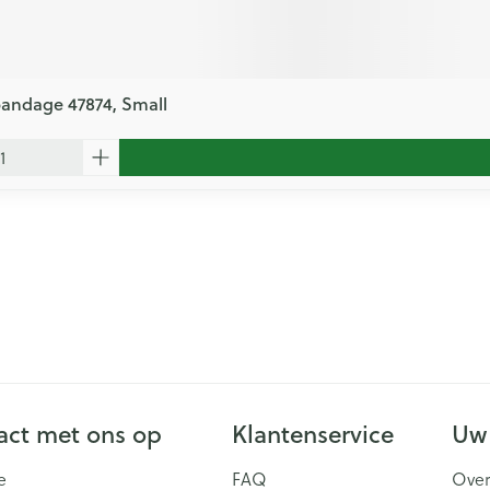
bandage 47874, Small
ct met ons op
Klantenservice
Uw
e
FAQ
Over