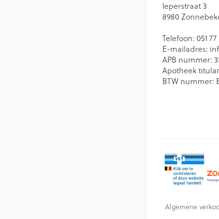
Ieperstraat 3
8980
Zonnebek
Telefoon:
051 77
E-mailadres:
in
APB nummer:
3
Apotheek titular
BTW nummer:
Algemene verko