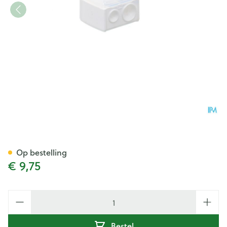
Eye Care Potloodscherper J
Op bestelling
€ 9,75
Aantal
Bestel