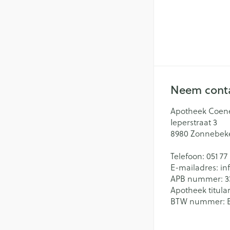
Neem conta
Apotheek Coen
Ieperstraat 3
8980
Zonnebek
Telefoon:
051 77
E-mailadres:
in
APB nummer:
3
Apotheek titular
BTW nummer: