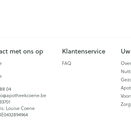
ct met ons op
Klantenservice
Uw
e
FAQ
Over
Nutt
e
Gez
Apot
 88 04
fo@
apotheekcoene.be
Voor
33701
Zorg
is:
Louise Coene
BE0432894964