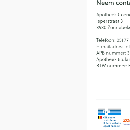
Neem conta
Apotheek Coen
Ieperstraat 3
8980
Zonnebek
Telefoon:
051 77
E-mailadres:
in
APB nummer:
3
Apotheek titular
BTW nummer: