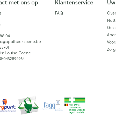
ct met ons op
Klantenservice
Uw
e
FAQ
Over
Nutt
e
Gez
Apot
 88 04
fo@
apotheekcoene.be
Voor
33701
Zorg
is:
Louise Coene
BE0432894964