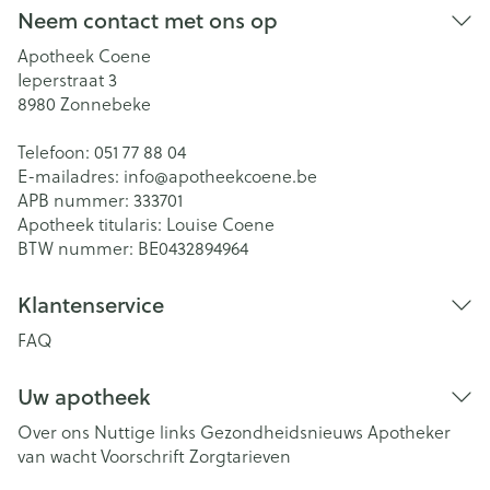
Neem contact met ons op
Apotheek Coene
Ieperstraat 3
8980
Zonnebeke
Telefoon:
051 77 88 04
E-mailadres:
info@
apotheekcoene.be
APB nummer:
333701
Apotheek titularis:
Louise Coene
BTW nummer:
BE0432894964
Klantenservice
FAQ
Uw apotheek
Over ons
Nuttige links
Gezondheidsnieuws
Apotheker
van wacht
Voorschrift
Zorgtarieven