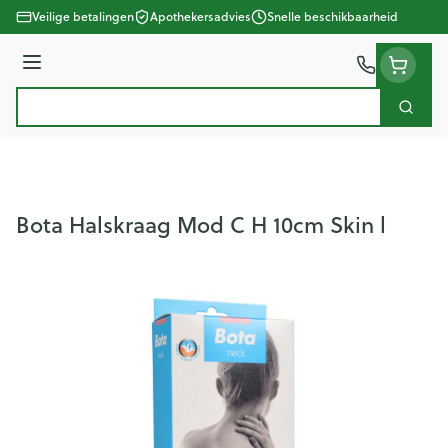
Ga naar de inhoud
Veilige betalingen
Apothekersadvies
Snelle beschikbaarheid
Menu
Zoek
Product, merk, categorie...
Bota Halskraag Mod C H 10cm Skin l