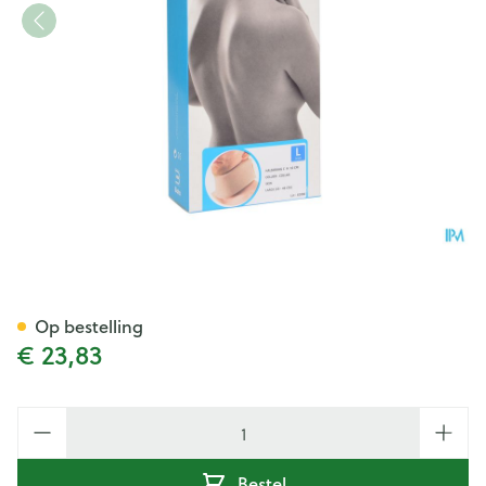
Bota Halskraag Mod C H 10cm
Op bestelling
€ 23,83
Aantal
Bestel