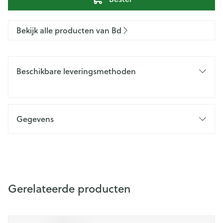
Bekijk alle producten van Bd
Beschikbare leveringsmethoden
Gegevens
Gerelateerde producten
Navigeren door de elementen van de carrousel is mogelijk m
Druk om carrousel over te slaan
Druk op om naar carrouselnavigatie te gaan