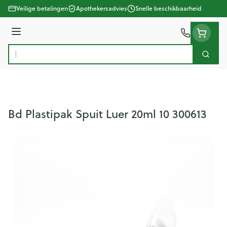
Ga naar de inhoud
Veilige betalingen
Apothekersadvies
Snelle beschikbaarheid
Menu
Zoek
Product, merk, categorie...
Bd Plastipak Spuit Luer 20ml 10 300613