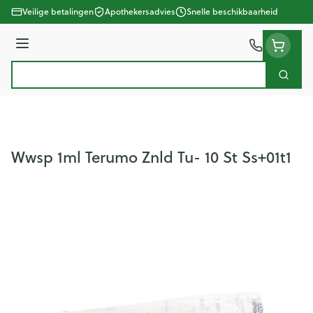
Ga naar de inhoud
Veilige betalingen
Apothekersadvies
Snelle beschikbaarheid
Menu
Zoek
Product, merk, categorie...
Wwsp 1ml Terumo Znld Tu- 10 St Ss+01t1