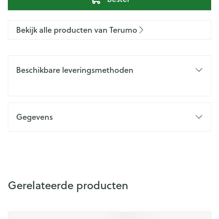
Bekijk alle producten van Terumo
Beschikbare leveringsmethoden
Gegevens
Gerelateerde producten
Navigeren door de elementen van de carrousel is mogelijk m
Druk om carrousel over te slaan
Druk op om naar carrouselnavigatie te gaan