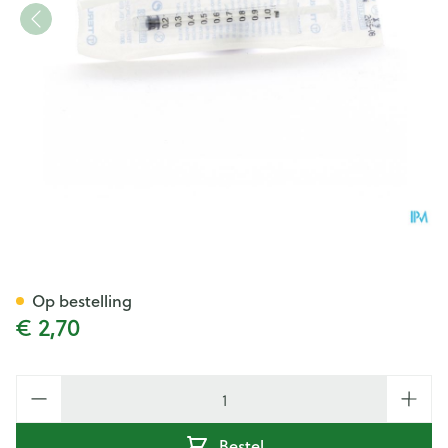
Wwsp 1ml Terumo Znld Tu- 10 
Op bestelling
€ 2,70
Aantal
Bestel