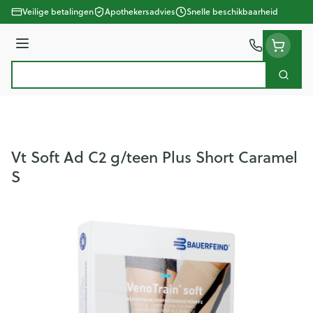
Ga naar de inhoud
Veilige betalingen
Apothekersadvies
Snelle beschikbaarheid
Menu
Zoek
Product, merk, categorie...
Vt Soft Ad C2 g/teen Plus Short Caramel
S