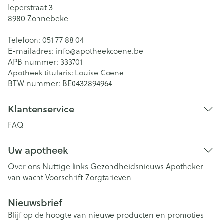
Ieperstraat 3
8980
Zonnebeke
Telefoon:
051 77 88 04
E-mailadres:
info@
apotheekcoene.be
APB nummer:
333701
Apotheek titularis:
Louise Coene
BTW nummer:
BE0432894964
Klantenservice
FAQ
Uw apotheek
Over ons
Nuttige links
Gezondheidsnieuws
Apotheker
van wacht
Voorschrift
Zorgtarieven
Nieuwsbrief
Blijf op de hoogte van nieuwe producten en promoties