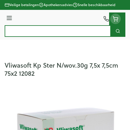
Ga naar de inhoud
Veilige betalingen
Apothekersadvies
Snelle beschikbaarheid
Menu
Zoek
Product, merk, categorie...
Vliwasoft Kp Ster N/wov.30g 7,5x 7,5cm
75x2 12082