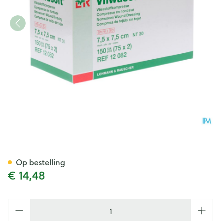
Vliwasoft Kp Ster N/wov.30g 7
Op bestelling
€ 14,48
Aantal