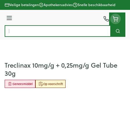
Ga naar de inhoud
Veilige betalingen
Apothekersadvies
Snelle beschikbaarheid
Menu
Zoek
Product, merk, categorie...
Treclinax 10mg/g + 0,25mg/g Gel Tube
30g
Geneesmiddel
Op voorschrift