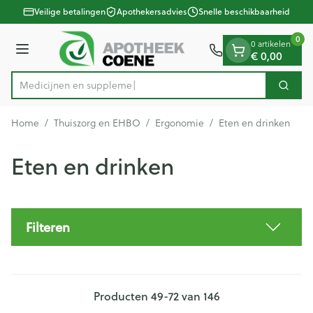
Dia 1 van 1
Ga naar de inhoud
Veilige betalingen
Apothekersadvies
Snelle beschikbaarheid
0
0 artikelen
Menu
€ 0,00
Med
Zoek
Product, merk, categorie...
Home
/
Thuiszorg en EHBO
/
Ergonomie
/
Eten en drinken
Eten en drinken
Filteren
Producten
49
-
72
van
146