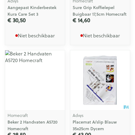
Advys
Homecraft
Aangepast Kinderbestek
Sure Grip Koffielepel
Kura Care Set 3
Buigbaar 17,5cm Homecraft
€ 30,50
€ 14,60
Niet beschikbaar
Niet beschikbaar
Homecraft
Advys
Beker 2 Handvaten A5720
Placemat A/slip Blauw
Homecraft
35x25cm Dycem
€ 28,50
€ 43,00