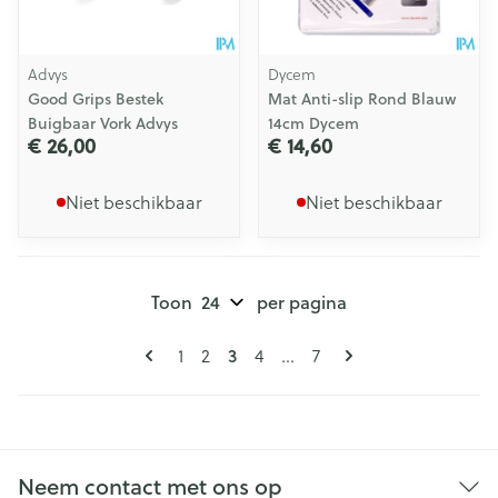
Advys
Dycem
Good Grips Bestek
Mat Anti-slip Rond Blauw
Buigbaar Vork Advys
14cm Dycem
€ 26,00
€ 14,60
Niet beschikbaar
Niet beschikbaar
Toon
per pagina
Pagina's
U lees momenteel pagina
Pagina
Pagina
Pagina
Pagina
1
2
3
4
...
7
Neem contact met ons op