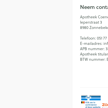
Neem conta
Apotheek Coen
Ieperstraat 3
8980
Zonnebek
Telefoon:
051 77
E-mailadres:
in
APB nummer:
3
Apotheek titular
BTW nummer: