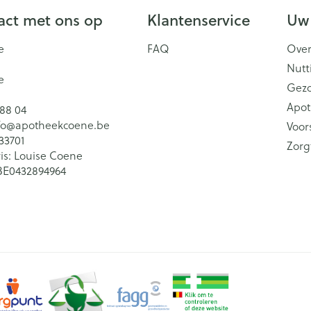
ct met ons op
Klantenservice
Uw
e
FAQ
Over
Nutt
e
Gez
Apot
 88 04
fo@
apotheekcoene.be
Voor
33701
Zorg
is:
Louise Coene
BE0432894964