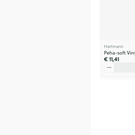
Hartmann
Peha-soft Viny
€ 11,41
Aantal