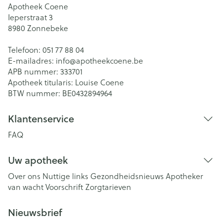
Apotheek Coene
Ieperstraat 3
8980
Zonnebeke
Telefoon:
051 77 88 04
E-mailadres:
info@
apotheekcoene.be
APB nummer:
333701
Apotheek titularis:
Louise Coene
BTW nummer:
BE0432894964
Klantenservice
FAQ
Uw apotheek
Over ons
Nuttige links
Gezondheidsnieuws
Apotheker
van wacht
Voorschrift
Zorgtarieven
Nieuwsbrief