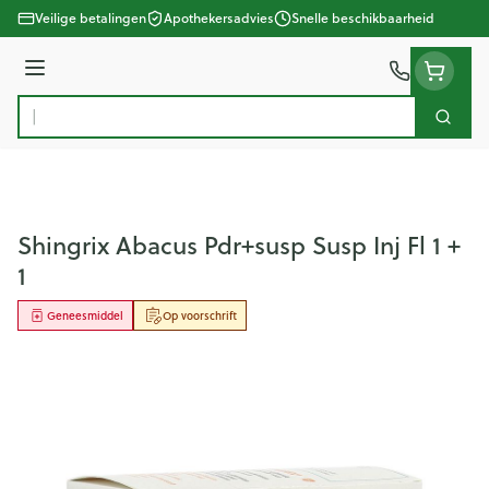
Ga naar de inhoud
Veilige betalingen
Apothekersadvies
Snelle beschikbaarheid
Menu
Zoek
Product, merk, categorie...
Shingrix Abacus Pdr+susp Susp Inj Fl 1 +
1
Geneesmiddel
Op voorschrift