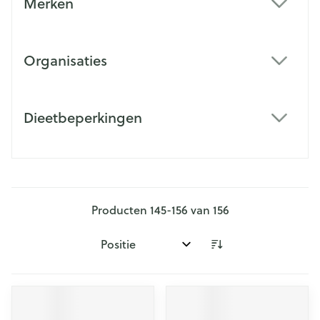
Merken
filter
Organisaties
filter
Dieetbeperkingen
filter
Producten
145
-
156
van
156
Sorteer op: