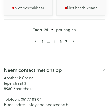
Niet beschikbaar
Niet beschikbaar
Toon
per pagina
Pagina's
U lees momenteel pagi
Pagina
Pagina
Pagina
1
...
5
6
7
Neem contact met ons op
Apotheek Coene
Ieperstraat 3
8980
Zonnebeke
Telefoon:
051 77 88 04
E-mailadres:
info@
apotheekcoene.be