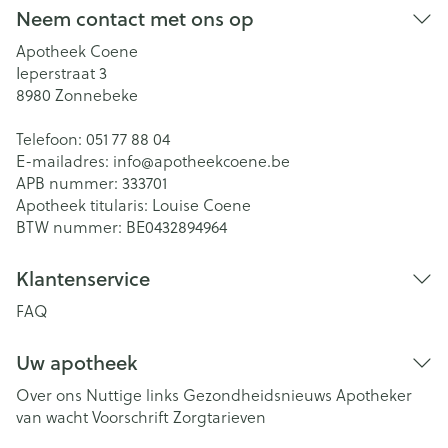
Neem contact met ons op
Apotheek Coene
Ieperstraat 3
8980
Zonnebeke
Telefoon:
051 77 88 04
E-mailadres:
info@
apotheekcoene.be
APB nummer:
333701
Apotheek titularis:
Louise Coene
BTW nummer:
BE0432894964
Klantenservice
FAQ
Uw apotheek
Over ons
Nuttige links
Gezondheidsnieuws
Apotheker
van wacht
Voorschrift
Zorgtarieven