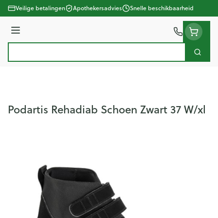
Ga naar de inhoud
Veilige betalingen
Apothekersadvies
Snelle beschikbaarheid
Menu
Zoek
Product, merk, categorie...
Podartis Rehadiab Schoen Zwart 37 W/xl