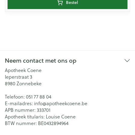
Bestel
Neem contact met ons op
Apotheek Coene
Ieperstraat 3
8980
Zonnebeke
Telefoon:
051 77 88 04
E-mailadres:
info@
apotheekcoene.be
APB nummer:
333701
Apotheek titularis:
Louise Coene
BTW nummer:
BE0432894964