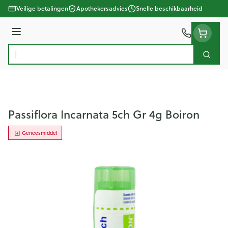
Ga naar de inhoud
Veilige betalingen
Apothekersadvies
Snelle beschikbaarheid
Menu
Zoek
Product, merk, categorie...
Passiflora Incarnata 5ch Gr 4g Boiron
Geneesmiddel