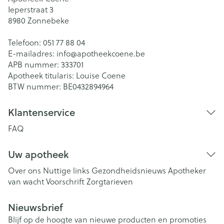
Ieperstraat 3
8980
Zonnebeke
Telefoon:
051 77 88 04
E-mailadres:
info@
apotheekcoene.be
APB nummer:
333701
Apotheek titularis:
Louise Coene
BTW nummer:
BE0432894964
Klantenservice
FAQ
Uw apotheek
Over ons
Nuttige links
Gezondheidsnieuws
Apotheker
van wacht
Voorschrift
Zorgtarieven
Nieuwsbrief
Blijf op de hoogte van nieuwe producten en promoties