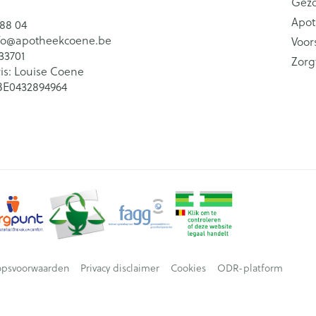
Gez
Apot
 88 04
fo@
apotheekcoene.be
Voor
33701
Zorg
is:
Louise Coene
BE0432894964
opsvoorwaarden
Privacy disclaimer
Cookies
ODR-platform