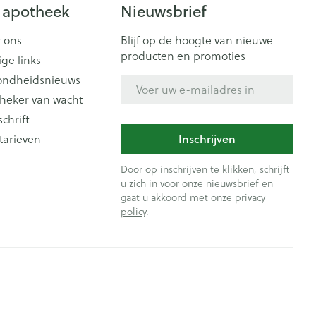
Doffe huid
 apotheek
Nieuwsbrief
 penselen en
er
Arm
er
svoorwerpen
Toon meer
Elleboog
 ons
Blijf op de hoogte van nieuwe
Haar
 - oogpotlood
producten en promoties
ige links
Enkel en voet
Zelfbruiner
en - decubitis
ondheidsnieuws
E-mail adres
Toon meer
er
aduw
heker van wacht
schrift
er
Scheren
Inschrijven
tarieven
n
ys en -druppels
Door op inschrijven te klikken, schrijft
CBD
u zich in voor onze nieuwsbrief en
gaat u akkoord met onze
privacy
policy
.