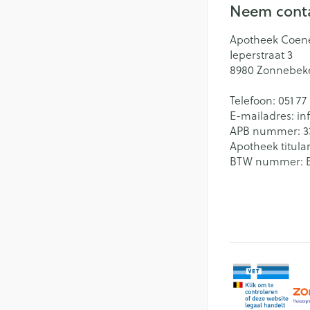
Neem conta
Batterijen
Massagebalsem e
Handhygiëne
Toebehoren
Apotheek Coen
Manicure & pedi
Ieperstraat 3
Hormonaal stelse
Steriel materiaal
8980
Zonnebek
Mond
Telefoon:
051 77
Droge mond
E-mailadres:
in
Gynaecologie
APB nummer:
3
Elektrische tande
Apotheek titular
BTW nummer:
Interdentaal - flo
Kunstgebit
Toon meer