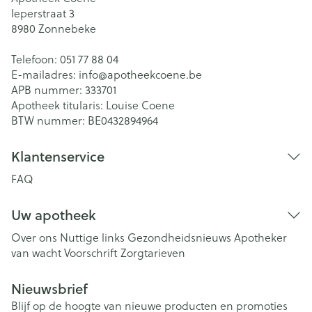
Ieperstraat 3
8980
Zonnebeke
Telefoon:
051 77 88 04
E-mailadres:
info@
apotheekcoene.be
APB nummer:
333701
Apotheek titularis:
Louise Coene
BTW nummer:
BE0432894964
Klantenservice
FAQ
Uw apotheek
Over ons
Nuttige links
Gezondheidsnieuws
Apotheker
van wacht
Voorschrift
Zorgtarieven
Nieuwsbrief
Blijf op de hoogte van nieuwe producten en promoties