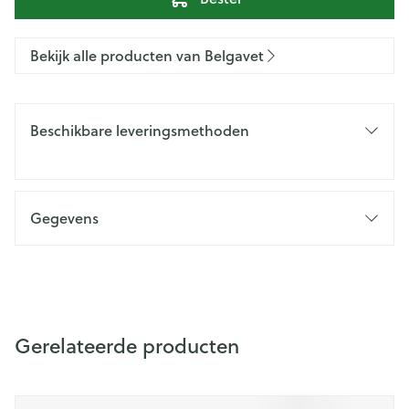
Bekijk alle producten van Belgavet
Beschikbare leveringsmethoden
Gegevens
Gerelateerde producten
Navigeren door de elementen van de carrousel is mogelijk m
Druk om carrousel over te slaan
Druk op om naar carrouselnavigatie te gaan