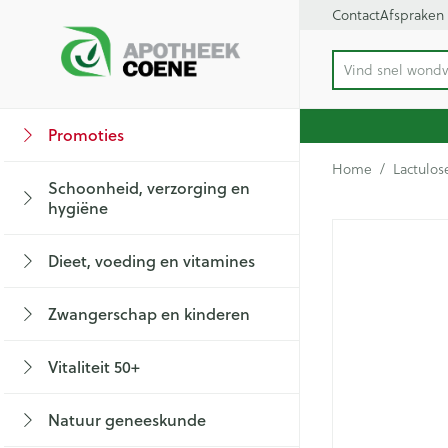
Ga naar de inhoud
Contact
Afspraken
Vind snel
Product, merk, c
Dia 1 van 1
Promoties
Bekijk alles van
Bekijk alles van 
Bekijk alles van
Bekijk alles van Vi
Bekijk alles van
Bekijk alles van
Bekijk alles van 
Bekijk alles van
Home
/
Lactulo
Schoonheid, verzorging en
Haar en Hoofd
Afslanken
Zwangerschap
Aromatherapie
Lenzen en brillen
Geheugen
Supplementen
Hart- en bloedva
hygiëne
Toon submenu voor Schoonheid, verzor
Lactulo
Kammen - ontwa
Maaltijdvervange
Zwangerschapsli
Verstuiver
Lensproducten
Dieet, voeding en vitamines
Beschadigd haar
Eetlustremmer
Borstvoeding
Essentiële oliën
Brillen
Insecten
Prostaat
Bloedverdunning 
Toon submenu voor Dieet, voeding en v
hoofdirritatie
Platte buik
Lichaamsverzorg
Complex - combi
Zwangerschap en kinderen
Verzorging insec
Styling - spray 
Kousen, panty's 
Toon submenu voor Zwangerschap en k
Vetverbranders
Vitamines en su
Anti insecten
Maag darm stels
Menopauze
Verzorging
Bachbloesem
Vitaliteit 50+
Toon meer
Toon meer
Kousen
Teken tang of pin
Toon submenu voor Vitaliteit 50+ categ
Toon meer
Maagzuur
Panty's
Natuur geneeskunde
Lever, galblaas e
Voeding
Baby
Toon submenu voor Natuur geneeskund
Sokken
Paarden