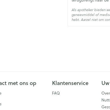
Actieve
lact
Ingrediënten
Als apotheker bieden we
geneesmiddel of medisc
Behoud
Kam
hebt. Aarzel niet om con
ct met ons op
Klantenservice
Uw
e
FAQ
Over
Nutt
e
Gez