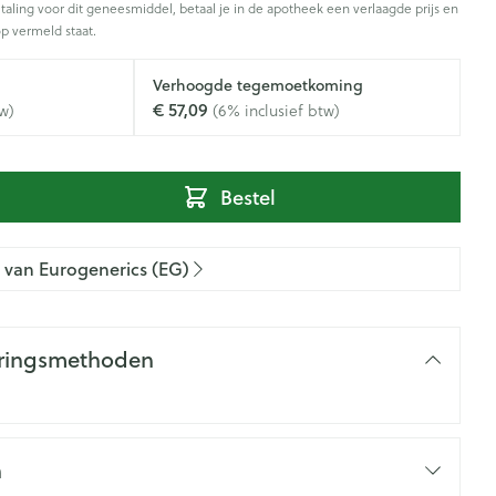
Gezichtsreiniging -
Sondes, baxters en catheters
taling voor dit geneesmiddel, betaal je in de apotheek een verlaagde prijs en
asjes - antiviraal
ontschminken
douche
diabetes producten
p vermeld staat.
Afslanken
Sondes
voor insulinespuiten
Reinigingsmelk, - crème, -olie
Accessoires
Verhoogde tegemoetkoming
tering
Accessoires voor sondes
nwerende middelen
en gel
er
€ 57,09
w)
(6% inclusief btw)
Baxters
Tonic - lotion
Homeopathie
Catheters
Micellair water
 en geurproducten
Bestel
Specifiek voor de ogen
kjes
Zware benen
Pillendozen en accessoires
Toon meer
atje
n van Eurogenerics (EG)
Tabletten
k voor mannen
res
Creme, gel en spray
Gezichtsverzorging
verzorging
Mondmaskers
ties
eringsmethoden
nt
enten
Pigmentstoornissen
rgische en anti
Diverse geneesmiddelen
verzorging
Gevoelige huid - geïrriteerde
toire middelen
Bandages en Orthopedie -
huid
orthopedische verbanden
lende middelen
ie
Gemengde huid
p
n
Diergeneesmiddelen
om
Buik
ng en zuurstof