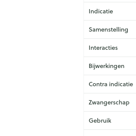
Make-up
Nagels
Toon me
n inhalatie
Badkam
Indicatie
gebruik
Nagellak
cure
Bed
Eyeliner
Anti tumor middelen
Oor
l
Kalk- en schimmelnagels
Samenstelling
Doorligg
Mascara
Nagelbijten
De werkzame stof in 
Toon me
Oogsch
mg/ml. Kleinere hoev
Interacties
Nagelversterkend
Neus
Toon me
als u allergisch bent 
lactose, epilactose, 
Toon meer
nborstels
indien u een galactos
Tablette
De andere stof in Lac
Bijwerkingen
deel uitmaken van de
Snurken
s
Neusspra
Supplementen
in geval van buikpijn
Contra indicatie
obstructie.
U bent allergisch voo
Zwangerschap
kunt u vinden in rubri
Indien u lijdt aan Ga
u geen galactose vert
Gebruik
Indien u lijdt aan een
normale constipatie)