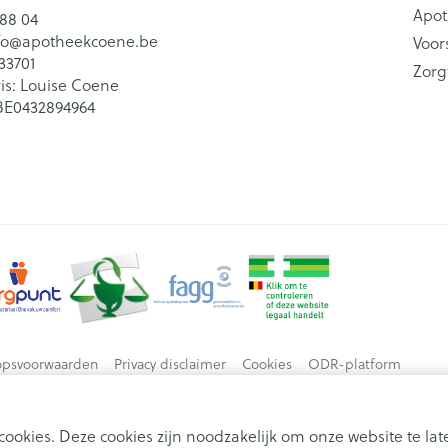
Apot
 88 04
fo@
apotheekcoene.be
Voor
33701
Zorg
is:
Louise Coene
BE0432894964
opsvoorwaarden
Privacy disclaimer
Cookies
ODR-platform
ookies. Deze cookies zijn noodzakelijk om onze website te l