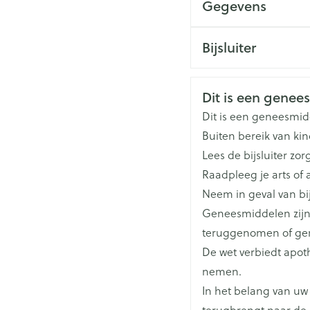
Gegevens
Indien u lijdt aan een
Bij habituele consti
hierop
CNK
145
Bijsluiter
hardnekkige gevallen
minder ernstige geva
Organisaties
Nederlands
Eur
lichtere gevallen 15 m
Veiligheidsinfo
Dit is een genees
Merken
Eur
Dit is een geneesmid
Buiten bereik van ki
Bij habituele constip
Breedte
172
Lees de bijsluiter zor
hardnekkige gevallen
Raadpleeg je arts of 
Lengte
211
minder ernstige geva
Neem in geval van bij
lichtere gevallen 15 m
Geneesmiddelen zijn
Diepte
281
teruggenomen of ger
De wet verbiedt apo
Hoeveelheid
1
nemen.
Verpakking
In het belang van uw
terugbrengt naar de 