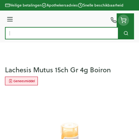
Ga naar de inhoud
Veilige betalingen
Apothekersadvies
Snelle beschikbaarheid
Menu
Zoek
Product, merk, categorie...
Lachesis Mutus 15ch Gr 4g Boiron
Geneesmiddel