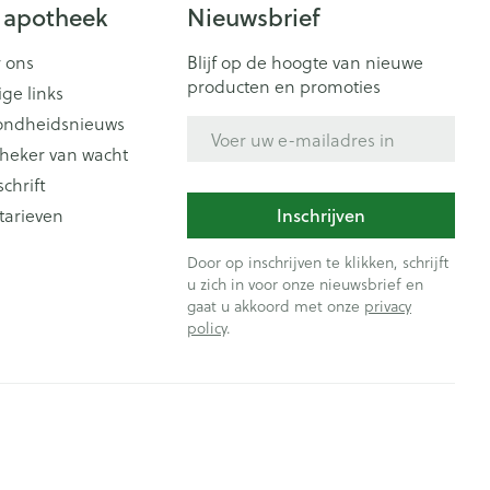
Doffe huid
 penselen en
 apotheek
Nieuwsbrief
er
Arm
er
svoorwerpen
Toon meer
Elleboog
 ons
Blijf op de hoogte van nieuwe
Haar
 - oogpotlood
producten en promoties
ige links
Enkel en voet
Zelfbruiner
en - decubitis
ondheidsnieuws
E-mail adres
Toon meer
er
aduw
heker van wacht
schrift
er
Scheren
tarieven
Inschrijven
n
ys en -druppels
Door op inschrijven te klikken, schrijft
CBD
u zich in voor onze nieuwsbrief en
gaat u akkoord met onze
privacy
policy
.