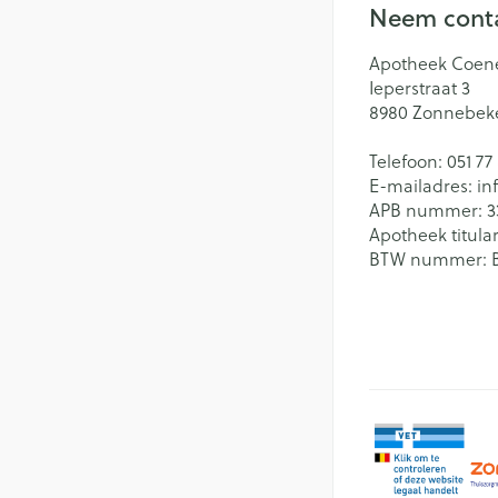
Neem conta
Batterijen
Massagebalsem e
Handhygiëne
Toebehoren
Apotheek Coen
Manicure & pedi
Ieperstraat 3
Steriel materiaal
Hormonaal stelse
8980
Zonnebek
Mond
Telefoon:
051 77
Droge mond
E-mailadres:
in
Gynaecologie
APB nummer:
3
Elektrische tande
Apotheek titular
BTW nummer:
Interdentaal - flo
Kunstgebit
Toon meer