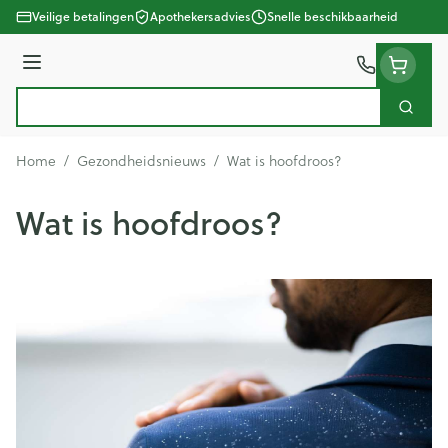
Ga naar de inhoud
Veilige betalingen
Apothekersadvies
Snelle beschikbaarheid
Menu
Zoek
Product, merk, categorie...
Home
/
Gezondheidsnieuws
/
Wat is hoofdroos?
Wat is hoofdroos?