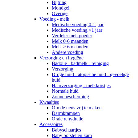
Bijtring
Mondgel
Overige
Voeding - melk
Medische voeding 0-1 jaar
Medische voeding >1 jaar
Verdeler melkpoeder
Melk 0-6 maanden
Melk > 6 maanden
Andere voeding
Verzorging en hygiëne
Badolie - badmelk - reiniging
Verzorging
Droge huid - atopische huid - gevoelige
huid
Haarverzorging - melkkorstjes
Normale huid
Zonnebescherming
Kwaaltjes
Om de neus vrij te maken
Darmkrampen
Orale rehydratie
Accessoires
Babyschaartjes
Baby borstel en kam