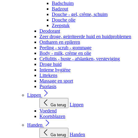
Badschuim
Badzout
Douche - gel, crème, schuim
Douche olie
Zeepstuk
Deodorant
Zeer droge, geïrriteerde huid en huidproblemen
Ontharen en epileren
Peeling - scrub - gommage
Body - milk, crème en olie
Cellulitis - buste - afslanken- versteviging
Droge huid
Intieme hygiëne
Littekens
Massage en sport
Psoriasis
Lippen
Lippen
Ga terug
Voedend
Koortsblazen
Handen
Handen
Ga terug