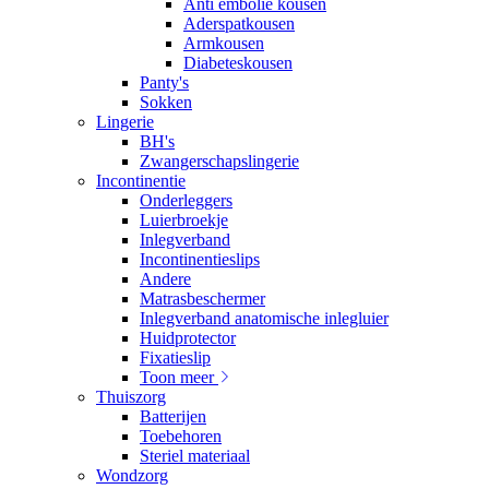
Anti embolie kousen
Aderspatkousen
Armkousen
Diabeteskousen
Panty's
Sokken
Lingerie
BH's
Zwangerschapslingerie
Incontinentie
Onderleggers
Luierbroekje
Inlegverband
Incontinentieslips
Andere
Matrasbeschermer
Inlegverband anatomische inlegluier
Huidprotector
Fixatieslip
Toon meer
Thuiszorg
Batterijen
Toebehoren
Steriel materiaal
Wondzorg