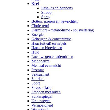
Keel
Pastilles en bonbons
Siroop
Spray
Botten, spieren en gewrichten
Cholesterol
Darmflora - metabolisme - spijsvertering
Energie
Geheugen & concentratie
Haar (uitval) en nagels
Hart- en bloedvaten
Huid
Luchtwegen en ademhalen
Menopauze
Mentaal evenwicht
Prostaat
Seksualiteit
Snurken
Sport
Stress - slaap
Stoppen met roken
Suikerspiegel
Urinewegen
Vermoeidheid
Weerstand