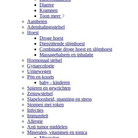
Diarree
Krampen
Toon meer
Aambeien
Ademhalingsstelsel
Hoest
Droge hoest
Diepzittende slijmhoest
Combinatie droge hoest en slijmhoest
Massagebalsem en inhalatie
Hormonaal stelsel
Gynaecologie
Urinewegen
Pijn en koorts
baby - kinderen
Spieren en gewrichten
Zenuwstelsel
Slapeloosheid, spanning en stress
Stoppen met roken
Infecties
Immuniteit
Allergie
Anti tumor middelen
Mineralen, vitaminen en tonica
Mineralen