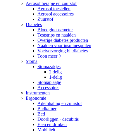
Aerosoltherapie en zuurstof
Aerosol toestellen
Aerosol accessoires
Zuurstof
Diabetes
Bloedglucosemeter
Teststrips en naalden
Overige diabetes producten
Naalden voor insulinespuiten
Voetverzorging bij diabetes
Toon meer
Stoma
Stomazakjes
2 delig
1-delig
Stomaplaatje
Accessoires
Instrumenten
Ergonomie
Ademhaling en zuurstof
Badkamer
Bed
Doorliggen - decubitis
Eten en drinken
Mobiliteit