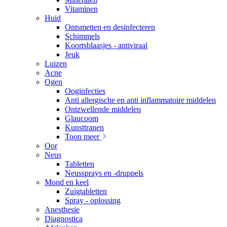
Vitaminen
Huid
Ontsmetten en desinfecteren
Schimmels
Koortsblaasjes - antiviraal
Jeuk
Luizen
Acne
Ogen
Ooginfecties
Anti allergische en anti inflammatoire middelen
Ontzwellende middelen
Glaucoom
Kunsttranen
Toon meer
Oor
Neus
Tabletten
Neussprays en -druppels
Mond en keel
Zuigtabletten
Spray - oplossing
Anesthesie
Diagnostica