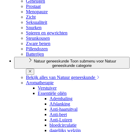
Geheugen
Prostaat
Menopauze
Zicht
Seksualiteit
Snurken
Spieren en gewrichten
Steunkousen
Zware benen
Pillendozen
Batterijen
Natuur geneeskunde
Toon submenu voor Natuur
geneeskunde categorie
Bekijk alles van Natuur geneeskunde
Aromatherapie
Verstuiver
Essentiële oliën
Ademhaling
Afslanking
Anti-haaruitval
Anti-beet
Anti-Luizen
bloedcirculatie
dagelijks welzijn