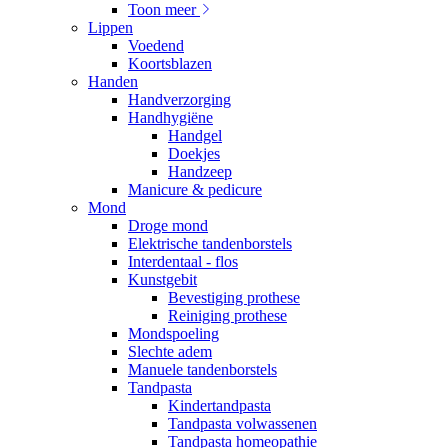
Toon meer
Lippen
Voedend
Koortsblazen
Handen
Handverzorging
Handhygiëne
Handgel
Doekjes
Handzeep
Manicure & pedicure
Mond
Droge mond
Elektrische tandenborstels
Interdentaal - flos
Kunstgebit
Bevestiging prothese
Reiniging prothese
Mondspoeling
Slechte adem
Manuele tandenborstels
Tandpasta
Kindertandpasta
Tandpasta volwassenen
Tandpasta homeopathie