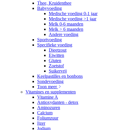
Thee, Kruidenthee
Babyvoeding
Medische voeding 0-1 jaar
Medische voeding >1 jaar
Melk 0-6 maanden
Melk > 6 maanden
Andere voeding
Sportvoeding
Specifieke voeding
Dieetzout
Eiwitten
Gluten
Zoetstof
Suikervrij
Keelpastilles en bonbons
Sondevoeding
Toon meer
Vitamines en supplementen
Vitamine A
Antioxydanten - detox
Aminozuren
Calcium
Foliumzuur
Ijzer
Jodium