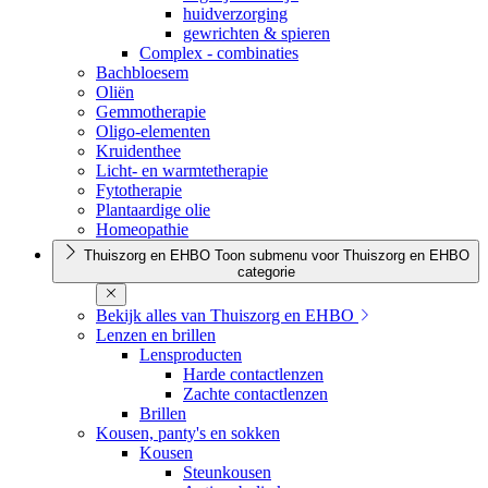
huidverzorging
gewrichten & spieren
Complex - combinaties
Bachbloesem
Oliën
Gemmotherapie
Oligo-elementen
Kruidenthee
Licht- en warmtetherapie
Fytotherapie
Plantaardige olie
Homeopathie
Thuiszorg en EHBO
Toon submenu voor Thuiszorg en EHBO
categorie
Bekijk alles van Thuiszorg en EHBO
Lenzen en brillen
Lensproducten
Harde contactlenzen
Zachte contactlenzen
Brillen
Kousen, panty's en sokken
Kousen
Steunkousen