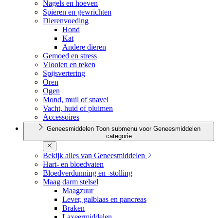
Nagels en hoeven
Spieren en gewrichten
Dierenvoeding
Hond
Kat
Andere dieren
Gemoed en stress
Vlooien en teken
Spijsvertering
Oren
Ogen
Mond, muil of snavel
Vacht, huid of pluimen
Accessoires
Geneesmiddelen
Toon submenu voor Geneesmiddelen
categorie
Bekijk alles van Geneesmiddelen
Hart- en bloedvaten
Bloedverdunning en -stolling
Maag darm stelsel
Maagzuur
Lever, galblaas en pancreas
Braken
Laxeermiddelen