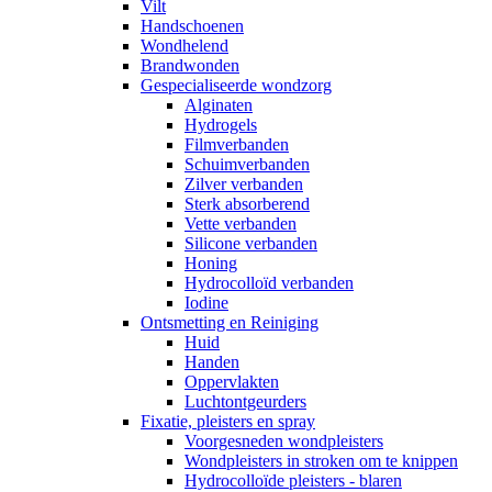
Vilt
Handschoenen
Wondhelend
Brandwonden
Gespecialiseerde wondzorg
Alginaten
Hydrogels
Filmverbanden
Schuimverbanden
Zilver verbanden
Sterk absorberend
Vette verbanden
Silicone verbanden
Honing
Hydrocolloïd verbanden
Iodine
Ontsmetting en Reiniging
Huid
Handen
Oppervlakten
Luchtontgeurders
Fixatie, pleisters en spray
Voorgesneden wondpleisters
Wondpleisters in stroken om te knippen
Hydrocolloïde pleisters - blaren