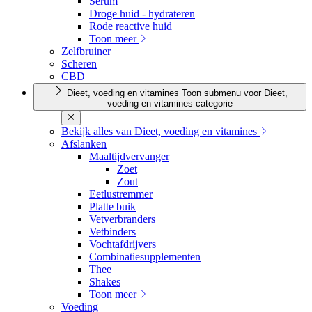
Serum
Droge huid - hydrateren
Rode reactive huid
Toon meer
Zelfbruiner
Scheren
CBD
Dieet, voeding en vitamines
Toon submenu voor Dieet,
voeding en vitamines categorie
Bekijk alles van Dieet, voeding en vitamines
Afslanken
Maaltijdvervanger
Zoet
Zout
Eetlustremmer
Platte buik
Vetverbranders
Vetbinders
Vochtafdrijvers
Combinatiesupplementen
Thee
Shakes
Toon meer
Voeding