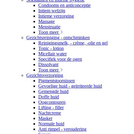
Condooms en anticonceptie
Intiem welzijn
Intieme verzorging
Massage
Menstruatie
Toon meer
Gezichtsreiniging - ontschminken
Reinigingsmelk, - crème, -olie en gel
Tonic - lotion
Micellair water
Specifiek voor de ogen
Dissolvant
Toon meer
Gezichtsverzorging
Pigmentstoornissen
Gevoelige huid - geïrriteerde huid
Gemengde huid
Doffe huid
Oogcontouren
Lifting - filler
Nachtcreme
Masker
Normale huid
Anti rimpel - veroudering