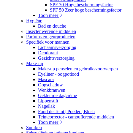
SPF 30 Hoge beschermingsfactor
SPF 50 Zeer hoge beschermingsfactor
Toon meer
Hygiëne
Bad en douche
Insectenwerende middelen
Parfums en geurproducten
Specifiek voor mannen
Lichaamsverzorging
Deodorant
Gezichtsverzorging
Make-up
Make-up penselen en gebruiksvoorwerpen
Eyeliner - oogpotlood
Mascara
Oogschaduw
Wenkbrauwen
Gekleurde dagcrème
Lippenstift
Nagellak
Fond de Teint | Poeder | Blush
Teintcorrector - camouflerende middelen
Toon meer
Snurken
Seksualiteit en intieme hygiene