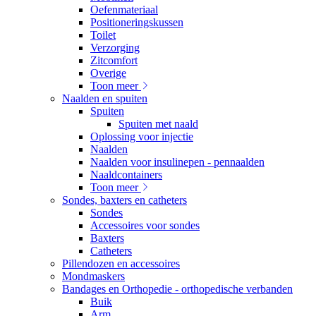
Oefenmateriaal
Positioneringskussen
Toilet
Verzorging
Zitcomfort
Overige
Toon meer
Naalden en spuiten
Spuiten
Spuiten met naald
Oplossing voor injectie
Naalden
Naalden voor insulinepen - pennaalden
Naaldcontainers
Toon meer
Sondes, baxters en catheters
Sondes
Accessoires voor sondes
Baxters
Catheters
Pillendozen en accessoires
Mondmaskers
Bandages en Orthopedie - orthopedische verbanden
Buik
Arm