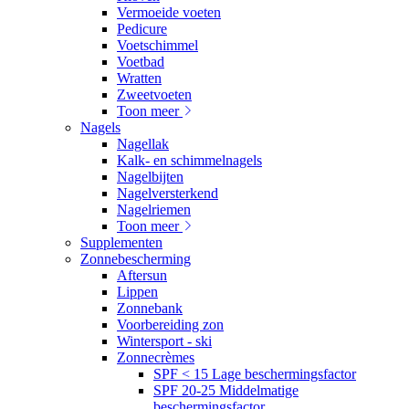
Vermoeide voeten
Pedicure
Voetschimmel
Voetbad
Wratten
Zweetvoeten
Toon meer
Nagels
Nagellak
Kalk- en schimmelnagels
Nagelbijten
Nagelversterkend
Nagelriemen
Toon meer
Supplementen
Zonnebescherming
Aftersun
Lippen
Zonnebank
Voorbereiding zon
Wintersport - ski
Zonnecrèmes
SPF < 15 Lage beschermingsfactor
SPF 20-25 Middelmatige
beschermingsfactor