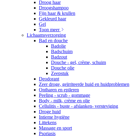
Droog haar
Droogshampoo
Fijn haar & krullen
Gekleurd haar
Gel
Toon meer
Lichaamsverzorging
Bad en douche
Badolie
Badschuim
Badzout
Douche - gel, crème, schuim
Douche olie
Zeepstuk
Deodorant
Zeer droge, geïrriteerde huid en huidproblemen
Ontharen en epileren
Peeling - scrub - gommage
Body - milk, crème en olie
Cellulitis - buste - afslanken- versteviging
Droge huid
Intieme hygiëne
Littekens
Massage en sport
Psoriasis