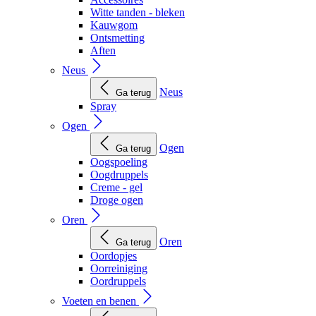
Witte tanden - bleken
Kauwgom
Ontsmetting
Aften
Neus
Neus
Ga terug
Spray
Ogen
Ogen
Ga terug
Oogspoeling
Oogdruppels
Creme - gel
Droge ogen
Oren
Oren
Ga terug
Oordopjes
Oorreiniging
Oordruppels
Voeten en benen