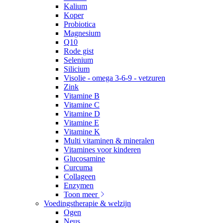
Kalium
Koper
Probiotica
Magnesium
Q10
Rode gist
Selenium
Silicium
Visolie - omega 3-6-9 - vetzuren
Zink
Vitamine B
Vitamine C
Vitamine D
Vitamine E
Vitamine K
Multi vitaminen & mineralen
Vitamines voor kinderen
Glucosamine
Curcuma
Collageen
Enzymen
Toon meer
Voedingstherapie & welzijn
Ogen
Neus