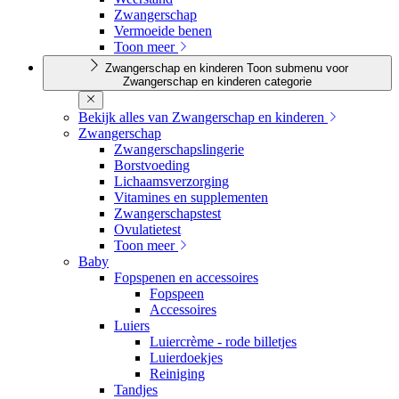
Zwangerschap
Vermoeide benen
Toon meer
Zwangerschap en kinderen
Toon submenu voor
Zwangerschap en kinderen categorie
Bekijk alles van Zwangerschap en kinderen
Zwangerschap
Zwangerschapslingerie
Borstvoeding
Lichaamsverzorging
Vitamines en supplementen
Zwangerschapstest
Ovulatietest
Toon meer
Baby
Fopspenen en accessoires
Fopspeen
Accessoires
Luiers
Luiercrème - rode billetjes
Luierdoekjes
Reiniging
Tandjes