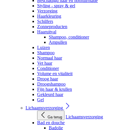
Beschadigd haar en hoofdirritatie
Styling - spray & gel
Verzorging
Haarkleuring
Schilfers
Zonneproducten
Haaruitval
Shampoo, conditioner
Ampullen
Luizen
Shampoo
Normaal haar
Vet haar
Conditioner
Volume en vitaliteit
Droog haar
Droogshampoo
Fijn haar & krullen
Gekleurd haar
Gel
Lichaamsverzorging
Lichaamsverzorging
Ga terug
Bad en douche
Badolie