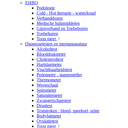
EHBO
Podologie
Cold - Hot therapie - warm/koud
Verbanddozen
Medische hulpmiddelen
Gipsverband en Toebehoren
Toebehoren
Toon meer
Diagnosetesten en meetapparatuur
Alcoholtest
Bloeddrukmeter
Cholesteroltest
Hartslagmeter
Vruchtbaarheidstest
Pedometer - stappenteller
Thermometer
Weegschaal
Spirometer
Saturatiemeter
Zwangerschapstest
Drugtest
Teststroken : bloed, speeksel, urine
Bodyfatmeter
Ovulatietest
Toon meer