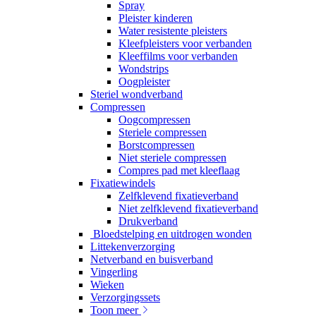
Spray
Pleister kinderen
Water resistente pleisters
Kleefpleisters voor verbanden
Kleeffilms voor verbanden
Wondstrips
Oogpleister
Steriel wondverband
Compressen
Oogcompressen
Steriele compressen
Borstcompressen
Niet steriele compressen
Compres pad met kleeflaag
Fixatiewindels
Zelfklevend fixatieverband
Niet zelfklevend fixatieverband
Drukverband
Bloedstelping en uitdrogen wonden
Littekenverzorging
Netverband en buisverband
Vingerling
Wieken
Verzorgingssets
Toon meer