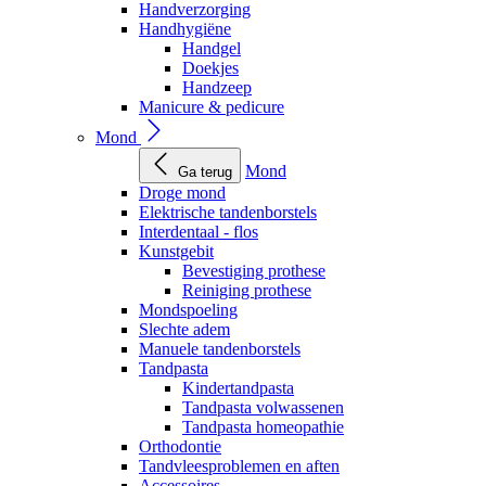
Handverzorging
Handhygiëne
Handgel
Doekjes
Handzeep
Manicure & pedicure
Mond
Mond
Ga terug
Droge mond
Elektrische tandenborstels
Interdentaal - flos
Kunstgebit
Bevestiging prothese
Reiniging prothese
Mondspoeling
Slechte adem
Manuele tandenborstels
Tandpasta
Kindertandpasta
Tandpasta volwassenen
Tandpasta homeopathie
Orthodontie
Tandvleesproblemen en aften
Accessoires