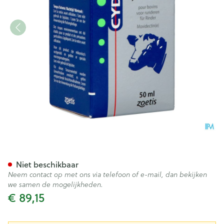
Cydectin 1% Liq Inj 50ml
Niet beschikbaar
Neem contact op met ons via telefoon of e-mail, dan bekijken
we samen de mogelijkheden.
€ 89,15