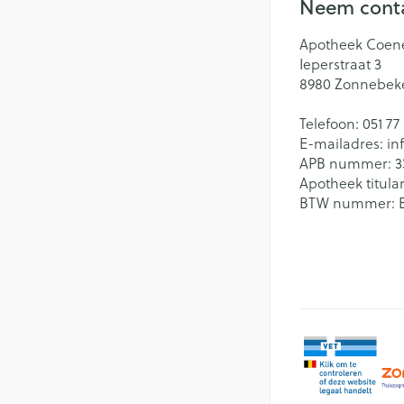
Neem conta
Apotheek Coen
Ieperstraat 3
8980
Zonnebek
Telefoon:
051 77
E-mailadres:
in
APB nummer:
3
Apotheek titular
BTW nummer: