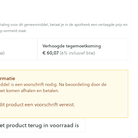
Gezichtsreiniging -
Sondes, baxters en catheters
asjes - antiviraal
ontschminken
douche
diabetes producten
Afslanken
Sondes
voor insulinespuiten
Reinigingsmelk, - crème, -olie
Accessoires
tering
taling voor dit geneesmiddel, betaal je in de apotheek een verlaagde prijs en
Accessoires voor sondes
nwerende middelen
en gel
er
p vermeld staat.
Baxters
Tonic - lotion
Homeopathie
Catheters
Verhoogde tegemoetkoming
Micellair water
 en geurproducten
€ 60,07
tw)
(6% inclusief btw)
Specifiek voor de ogen
kjes
Zware benen
Pillendozen en accessoires
Toon meer
atje
Tabletten
k voor mannen
ormatie
res
ddel is een voorschrift nodig. Na beoordeling door de
Creme, gel en spray
Gezichtsverzorging
verzorging
Mondmaskers
het komen afhalen en betalen.
ties
nt
enten
Pigmentstoornissen
dit product een voorschrift vereist.
rgische en anti
Diverse geneesmiddelen
verzorging
Gevoelige huid - geïrriteerde
toire middelen
Bandages en Orthopedie -
huid
orthopedische verbanden
lende middelen
het product terug in voorraad is
ie
Gemengde huid
p
Diergeneesmiddelen
om
Buik
ng en zuurstof