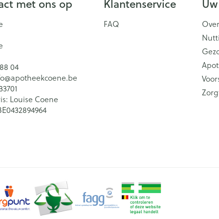
ct met ons op
Klantenservice
Uw
e
FAQ
Over
Nutt
e
Gez
Apot
 88 04
fo@
apotheekcoene.be
Voor
33701
Zorg
is:
Louise Coene
BE0432894964