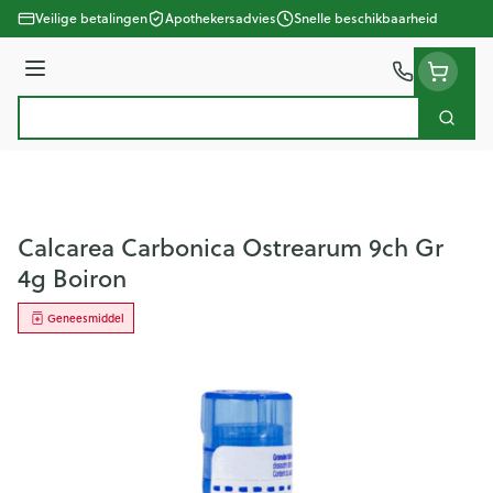
Ga naar de inhoud
Veilige betalingen
Apothekersadvies
Snelle beschikbaarheid
Menu
Zoek
Product, merk, categorie...
Calcarea Carbonica Ostrearum 9ch Gr
4g Boiron
Geneesmiddel