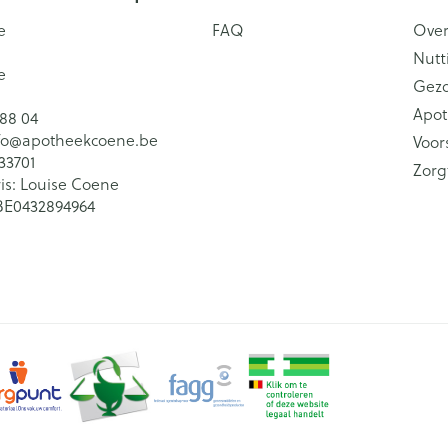
e
FAQ
Over
Nutt
e
Gez
Apot
 88 04
fo@
apotheekcoene.be
Voor
33701
Zorg
is:
Louise Coene
BE0432894964