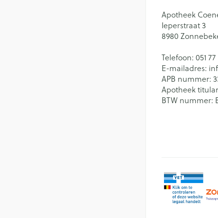
Apotheek Coen
Ieperstraat 3
8980
Zonnebek
Telefoon:
051 77
E-mailadres:
in
APB nummer:
3
Apotheek titular
BTW nummer: