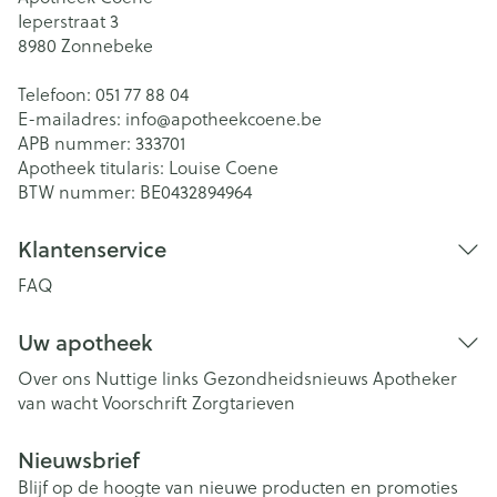
Ieperstraat 3
8980
Zonnebeke
Telefoon:
051 77 88 04
E-mailadres:
info@
apotheekcoene.be
APB nummer:
333701
Apotheek titularis:
Louise Coene
BTW nummer:
BE0432894964
Klantenservice
FAQ
Uw apotheek
Over ons
Nuttige links
Gezondheidsnieuws
Apotheker
van wacht
Voorschrift
Zorgtarieven
Nieuwsbrief
Blijf op de hoogte van nieuwe producten en promoties