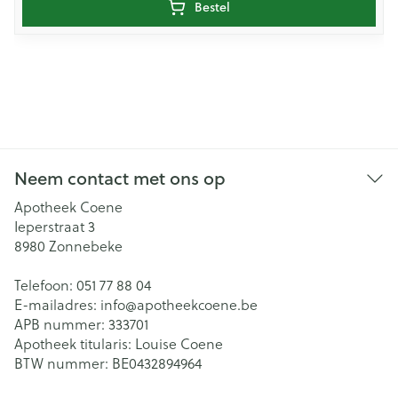
Bestel
Neem contact met ons op
Apotheek Coene
Ieperstraat 3
8980
Zonnebeke
Telefoon:
051 77 88 04
E-mailadres:
info@
apotheekcoene.be
APB nummer:
333701
Apotheek titularis:
Louise Coene
BTW nummer:
BE0432894964