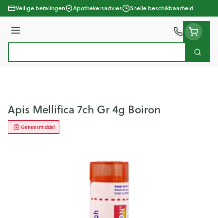
Ga naar de inhoud
Veilige betalingen
Apothekersadvies
Snelle beschikbaarheid
Menu
Zoek
Product, merk, categorie...
Apis Mellifica 7ch Gr 4g Boiron
Geneesmiddel