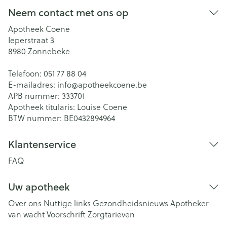
Neem contact met ons op
Apotheek Coene
Ieperstraat 3
8980
Zonnebeke
Telefoon:
051 77 88 04
E-mailadres:
info@
apotheekcoene.be
APB nummer:
333701
Apotheek titularis:
Louise Coene
BTW nummer:
BE0432894964
Klantenservice
FAQ
Uw apotheek
Over ons
Nuttige links
Gezondheidsnieuws
Apotheker
van wacht
Voorschrift
Zorgtarieven