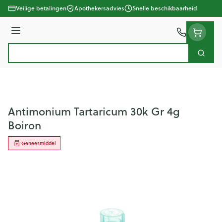
Ga naar de inhoud
Veilige betalingen
Apothekersadvies
Snelle beschikbaarheid
Menu
Zoek
Product, merk, categorie...
Antimonium Tartaricum 30k Gr 4g
Boiron
Geneesmiddel