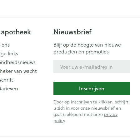
Doffe huid
 penselen en
er
Arm
er
svoorwerpen
Toon meer
Elleboog
Haar
 - oogpotlood
Enkel en voet
 apotheek
Nieuwsbrief
Zelfbruiner
en - decubitis
Toon meer
er
aduw
 ons
Blijf op de hoogte van nieuwe
producten en promoties
er
ige links
Scheren
ondheidsnieuws
E-mail adres
n
heker van wacht
ys en -druppels
schrift
CBD
tarieven
Inschrijven
Door op inschrijven te klikken, schrijft
u zich in voor onze nieuwsbrief en
gaat u akkoord met onze
privacy
policy
.