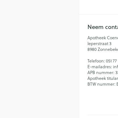
Batterijen
Massagebalsem e
Handhygiëne
Toebehoren
Manicure & pedi
Steriel materiaal
Hormonaal stelse
Neem conta
Mond
Apotheek Coen
Ieperstraat 3
Droge mond
Gynaecologie
8980
Zonnebek
Elektrische tande
Telefoon:
051 77
Interdentaal - flo
E-mailadres:
in
Kunstgebit
APB nummer:
3
Apotheek titular
Toon meer
BTW nummer: