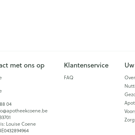
ct met ons op
Klantenservice
Uw
e
FAQ
Over
Nutt
e
Gez
Apot
 88 04
fo@
apotheekcoene.be
Voor
33701
Zorg
is:
Louise Coene
BE0432894964