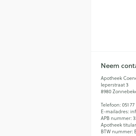
Neem conta
Apotheek Coen
Ieperstraat 3
8980
Zonnebek
Telefoon:
051 77
E-mailadres:
in
APB nummer:
3
Apotheek titular
BTW nummer: