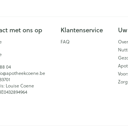
ct met ons op
Klantenservice
Uw
e
FAQ
Over
Nutt
e
Gez
Apot
 88 04
fo@
apotheekcoene.be
Voor
33701
Zorg
is:
Louise Coene
BE0432894964