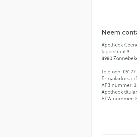
Neem conta
Apotheek Coen
Ieperstraat 3
8980
Zonnebek
Telefoon:
051 77
E-mailadres:
in
APB nummer:
3
Apotheek titular
BTW nummer: