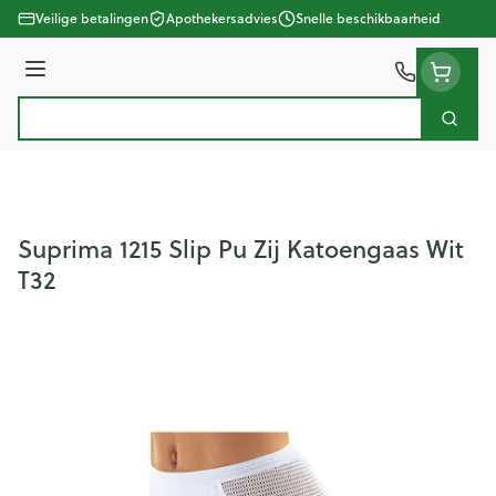
Ga naar de inhoud
Veilige betalingen
Apothekersadvies
Snelle beschikbaarheid
Menu
Zoek
Product, merk, categorie...
Suprima 1215 Slip Pu Zij Katoengaas Wit
T32