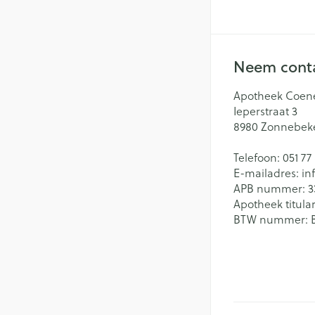
Neem conta
Apotheek Coen
Ieperstraat 3
8980
Zonnebek
Telefoon:
051 77
E-mailadres:
in
APB nummer:
3
Apotheek titular
BTW nummer: