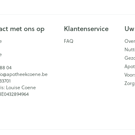
ct met ons op
Klantenservice
Uw
e
FAQ
Over
Nutt
e
Gez
Apot
 88 04
fo@
apotheekcoene.be
Voor
33701
Zorg
is:
Louise Coene
BE0432894964