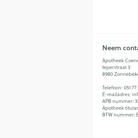
Neem conta
Apotheek Coen
Ieperstraat 3
8980
Zonnebek
Telefoon:
051 77
E-mailadres:
in
APB nummer:
3
Apotheek titular
BTW nummer: