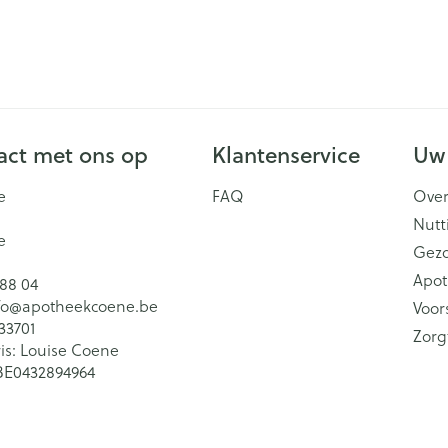
ct met ons op
Klantenservice
Uw
e
FAQ
Over
Nutt
e
Gez
Apot
 88 04
fo@
apotheekcoene.be
Voor
33701
Zorg
is:
Louise Coene
BE0432894964