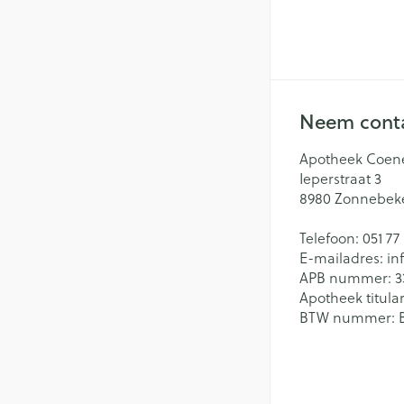
Neem conta
Apotheek Coen
Ieperstraat 3
8980
Zonnebek
Telefoon:
051 77
E-mailadres:
in
APB nummer:
3
Apotheek titular
BTW nummer: