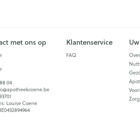
ct met ons op
Klantenservice
Uw
e
FAQ
Over
Nutt
e
Gez
Apot
 88 04
fo@
apotheekcoene.be
Voor
33701
Zorg
is:
Louise Coene
BE0432894964